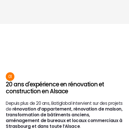
Contacter Batiglobal
V
o
t
r
e
e
n
t
r
e
p
r
i
s
e
g
é
n
é
r
a
l
e
d
u
b
â
t
i
m
e
n
t
e
n
A
l
s
a
c
e
01
20 ans d'expérience en rénovation et 
construction en Alsace
Depuis plus de 20 ans, Batiglobal intervient sur des projets 
de 
rénovation d’appartement, rénovation de maison, 
transformation de bâtiments anciens, 
aménagement de bureaux et locaux commerciaux à 
Strasbourg et dans toute l’Alsace
.