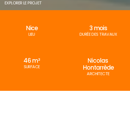
EXPLORER LE PROJET
Nice
3 mois
LIEU
DURÉE DES TRAVAUX
46 m²
Nicolas 
Hontarrède
SURFACE
ARCHITECTE
↳ OBJECTIF