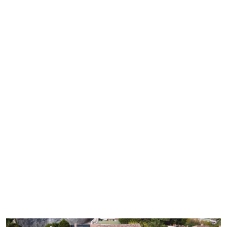
Créer de nouveaux espaces de 
vie élégants, fonctionnels et 
parfaitement intégrés à 
l’existant
Batiglobal, entreprise générale du bâtiment 
spécialisée en extension de maison et villa 
haut de gamme, a réalisé ce projet 
d’extension de villa à Nice, sur la Côte d’Azur, 
en collaboration avec l’architecte 
Nicolas 
Hontarrède
.
Ce projet sur-mesure a permis d’ajouter un 
niveau supplémentaire à la villa.