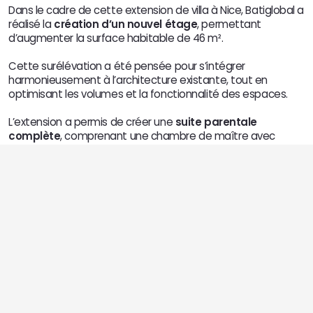
Dans le cadre de cette extension de villa à Nice, Batiglobal a 
réalisé la 
création d’un nouvel étage
, permettant 
d’augmenter la surface habitable de 46 m².
Cette surélévation a été pensée pour s’intégrer 
harmonieusement à l’architecture existante, tout en 
optimisant les volumes et la fonctionnalité des espaces.
L’extension a permis de créer une 
suite parentale 
complète
, comprenant une chambre de maître avec 
dressing ainsi qu’une 
salle de bain moderne et haut de 
gamme
. La salle de bain a été conçue comme un véritable 
espace de détente, alliant confort, design et matériaux de 
qualité, pour offrir une expérience à la fois esthétique et 
fonctionnelle.